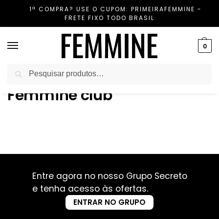
1ª COMPRA? USE O CUPOM: PRIMEIRAFEMMINE -
FRETE FIXO TODO BRASIL
0
Pesquisar
Início
Femmine club
/
Femmine club
Entre agora no nosso Grupo Secreto
e tenha acesso às ofertas.
ENTRAR NO GRUPO