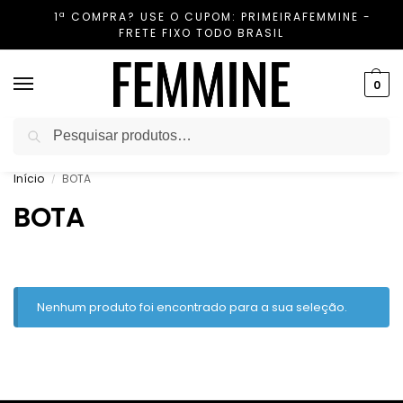
1ª COMPRA? USE O CUPOM: PRIMEIRAFEMMINE -
FRETE FIXO TODO BRASIL
0
Pesquisar
Início
BOTA
/
BOTA
Nenhum produto foi encontrado para a sua seleção.