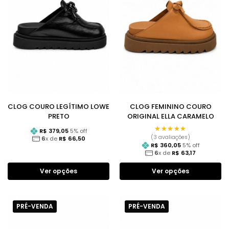
CLOG COURO LEGÍTIMO LOWE
CLOG FEMININO COURO
PRETO
ORIGINAL ELLA CARAMELO
★★★★★
★★★★★
R$
379,05
5
% off
(3 avaliações)
6
x de
R$
66,50
R$
360,05
5
% off
6
x de
R$
63,17
Ver opções
Ver opções
PRÉ-VENDA
PRÉ-VENDA