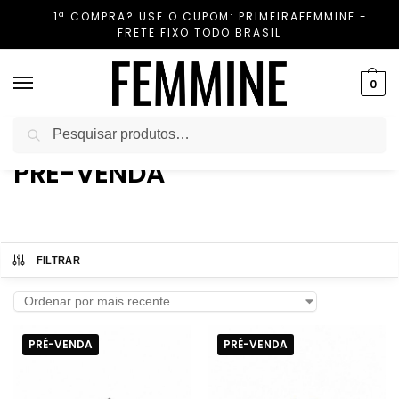
1ª COMPRA? USE O CUPOM: PRIMEIRAFEMMINE -
FRETE FIXO TODO BRASIL
0
Pesquisar
Início
Etiquetas
PRÉ-VENDA
/
/
PRÉ-VENDA
FILTRAR
PRÉ-VENDA
PRÉ-VENDA