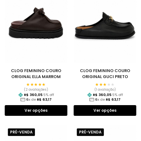
CLOG FEMININO COURO
CLOG FEMININO COURO
ORIGINAL ELLA MARROM
ORIGINAL GUCI PRETO
★★★★★
★★★★★
★★★★★
★★★★★
(2 avaliações)
(1 avaliação)
R$
360,05
5
% off
R$
360,05
5
% off
6
x de
R$
63,17
6
x de
R$
63,17
Ver opções
Ver opções
PRÉ-VENDA
PRÉ-VENDA