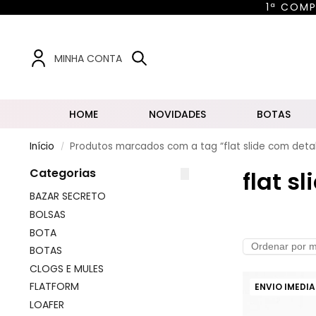
1ª COMP
Pesq
MINHA CONTA
HOME
NOVIDADES
BOTAS
Início
Produtos marcados com a tag “flat slide com deta
/
Categorias
flat s
BAZAR SECRETO
BOLSAS
BOTA
BOTAS
CLOGS E MULES
FLATFORM
ENVIO IMEDI
LOAFER