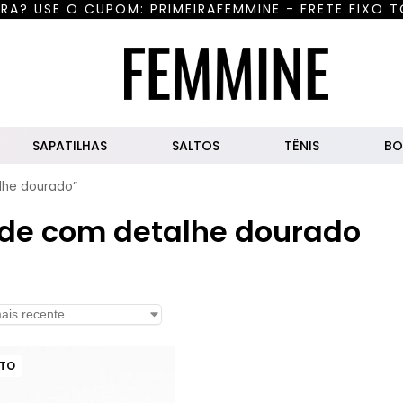
RA? USE O CUPOM: PRIMEIRAFEMMINE - FRETE FIXO T
uisar
SAPATILHAS
SALTOS
TÊNIS
BO
lhe dourado”
lide com detalhe dourado
ATO