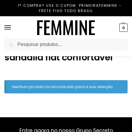
1ª COMPRA? USE O CUPOM: PRIMEIRAFEMMINE -
FRETE FIXO TODO BRASIL
0
Pesquisar
Início
Produtos marcados com a tag “sandália flat confortável”
/
sandália flat confortável
Nenhum produto foi encontrado para a sua seleção.
Entre agora no nosso Grupo Secreto