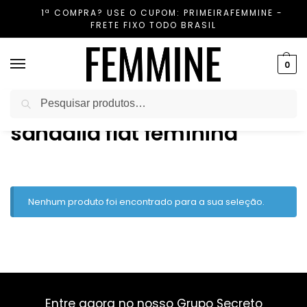
1ª COMPRA? USE O CUPOM: PRIMEIRAFEMMINE -
FRETE FIXO TODO BRASIL
0
Pesquisar
Início
Produtos marcados com a tag “sandália flat feminina”
/
sandália flat feminina
Nenhum produto foi encontrado para a sua seleção.
Entre agora no nosso Grupo Secreto