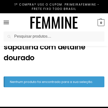
1ª COMPRA? USE O CUPOM: PRIMEIRAFEMMINE -
FRETE FIXO TODO BRASIL
0
Pesquisar
Início
Produtos marcados com a tag “sapatilha com detalhe dourado”
/
sapatilha com detalhe
dourado
Nenhum produto foi encontrado para a sua seleção.