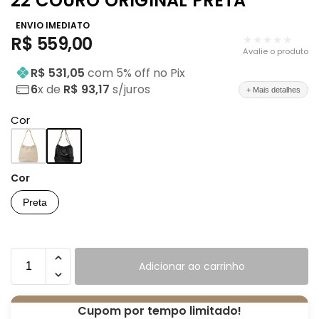
22 COURO ORIGINAL PRETA
ENVIO IMEDIATO
R$
559,00
★★★★★
Avalie o produto
R$ 531,05
com
5
% off no Pix
6
x de
R$ 93,17
s/juros
+ Mais detalhes
Cor
Cor
Preta
Adicionar ao carrinho
Cupom por tempo limitado!