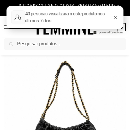
1ª COMPRA? USE O CUPOM: PRIMEIRAFEMMINE -
FRETE FIXO TODO BRASIL
0
Pesquisar
Início
NOVIDADES
Bolsa saco hobo insp Chanel 22 couro original Preta
/
/