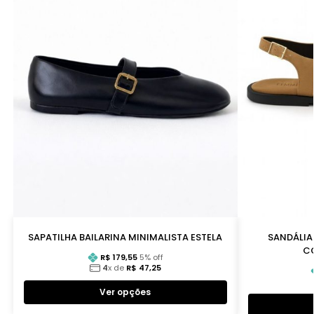
SAPATILHA BAILARINA MINIMALISTA ESTELA
SANDÁLIA
C
R$
179,55
5
% off
4
x de
R$
47,25
Ver opções