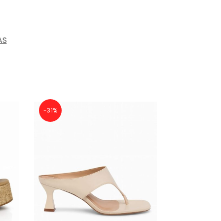
AS
-31%