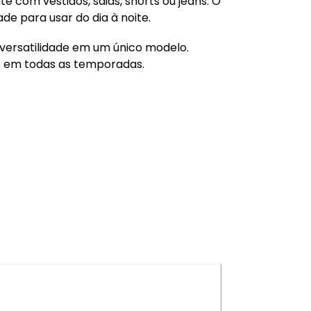
com vestidos, saias, shorts ou jeans. O
de para usar do dia à noite.
versatilidade em um único modelo.
s em todas as temporadas.