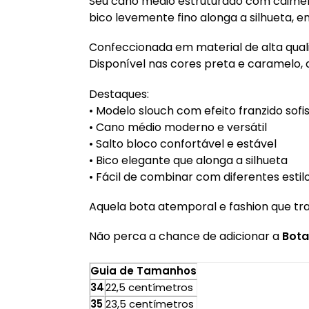
Seu cano médio estruturado com caiment
bico levemente fino alonga a silhueta, e
Confeccionada em material de alta qual
Disponível nas cores preta e caramelo,
Destaques:
• Modelo slouch com efeito franzido sofi
• Cano médio moderno e versátil
• Salto bloco confortável e estável
• Bico elegante que alonga a silhueta
• Fácil de combinar com diferentes estil
Aquela bota atemporal e fashion que tr
Não perca a chance de adicionar a
Bota
Guia de Tamanhos
34
22,5 centímetros
35
23,5 centímetros