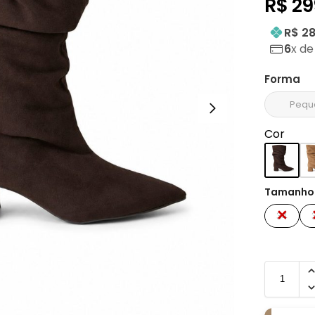
R$
29
R$ 2
6
x d
Forma
Pequ
Cor
Tamanho
34