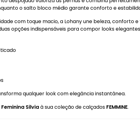
o despojado valoriza as pernas e combina perfeitamente 
nquanto o salto bloco médio garante conforto e estabilida
idade com toque macio, a Lohany une beleza, conforto e 
 duas opções indispensáveis para compor looks elegante
sticado
os
ansforma qualquer look com elegância instantânea.
 Feminina Silvia
à sua coleção de calçados
FEMMINE
.