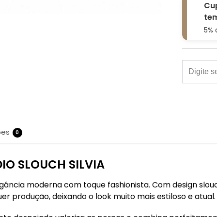
Cu
tem
5% 
ões
0
IO SLOUCH SILVIA
 elegância moderna com toque fashionista. Com design slo
er produção, deixando o look muito mais estiloso e atual.