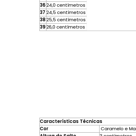
36
24,0 centímetros
37
24,5 centímetros
38
25,5 centímetros
39
26,0 centímetros
Características Técnicas
Cor
Caramelo e Ma
Altura do Salto
3 centímetros