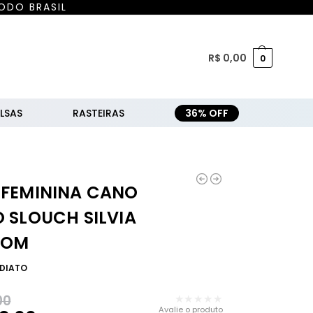
ODO BRASIL
R$
0,00
0
LSAS
RASTEIRAS
36% OFF
 FEMININA CANO
 SLOUCH SILVIA
ROM
EDIATO
★★★★★
00
Avalie o produto