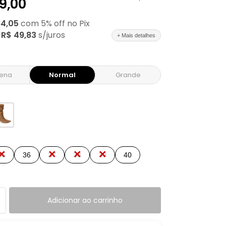
9,00
84,05
com
5
% off no Pix
e
R$ 49,83
s/juros
+ Mais detalhes
ena
Normal
Grande
35
36
37
38
39
40
Adicionar ao carrinho