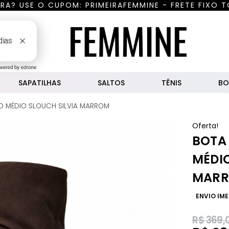
RA? USE O CUPOM: PRIMEIRAFEMMINE - FRETE FIXO T
uisar
SAPATILHAS
SALTOS
TÊNIS
BO
O MÉDIO SLOUCH SILVIA MARROM
Oferta!
BOTA
MÉDIO
MAR
ENVIO IM
R$
369,