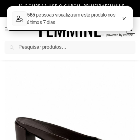
1ª COMPRA? USE O CUPOM: PRIMEIRAFEMMINE -
FRETE FIXO TODO BRASIL
0
Pesquisar
Início
NOVIDADES
Mule Ponta Quadrada Salto Bloco Gabrielle Marrom
/
/