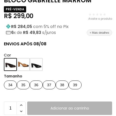
BLOCO GABRIELLE MARROM
PRÉ-VENDA
R$
299,00
★★★★★
Avalie o produto
R$ 284,05
com
5
% off no Pix
6
x de
R$ 49,83
s/juros
+ Mais detalhes
ENVIOS APÓS 08/08
Cor
Tamanho
34
35
36
37
38
39
Adicionar ao carrinho