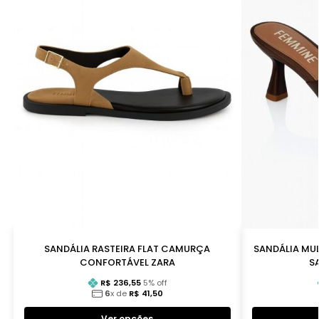
SANDÁLIA RASTEIRA FLAT CAMURÇA
SANDÁLIA MU
CONFORTÁVEL ZARA
S
R$
236,55
5
% off
6
x de
R$
41,50
Ver opções