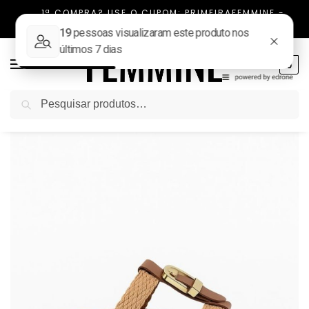
1ª COMPRA? USE O CUPOM: PRIMEIRAFEMMINE -
FRETE FIXO TODO BRASIL
0
Pesquisar
Início
NOVIDADES
Papete Feminina Confortável Thassia
/
/