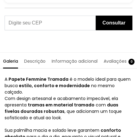
Consultar
Galeria
Descrição
Informação adicional
Avaliações
0
A
Papete Femmine Tramada
é o modelo ideal para quem
busca
estilo, conforto e modernidade
no mesmo
calçado.
Com design artesanal e acabamento impecável, ela
apresenta
tramas em material tramado
com
duas
fivelas douradas robustas
, que adicionam um toque
sofisticado e atual ao look.
Sua palmilha macia e solado leve garantem
conforto
absoluto
para o dia a dia, enquanto o visual natural e