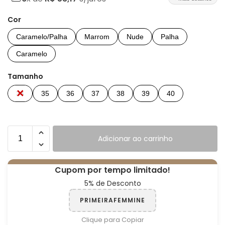
Cor
Caramelo/Palha
Marrom
Nude
Palha
Caramelo
Tamanho
34
35
36
37
38
39
40
Adicionar ao carrinho
Cupom por tempo limitado!
5% de Desconto
PRIMEIRAFEMMINE
Clique para Copiar