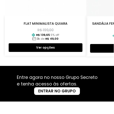
FLAT MINIMALISTA QUIARA
SANDÁLIA FE
R$
199,00
R$
139,65
5
% off
3
x de
R$
49,00
Ver opções
Entre agora no nosso Grupo Secreto
e tenha acesso às ofertas.
ENTRAR NO GRUPO