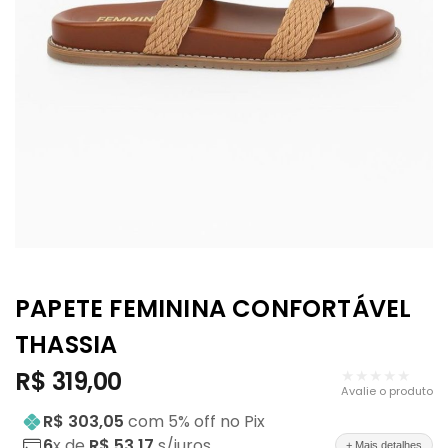
PAPETE FEMININA CONFORTÁVEL
THASSIA
R$
319,00
★★★★★
Avalie o produto
R$ 303,05
com
5
% off no Pix
6
x de
R$ 53,17
s/juros
+ Mais detalhes