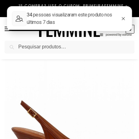
1ª COMPRA? USE O CUPOM: PRIMEIRAFEMMINE -
FRETE FIXO TODO BRASIL
0
Pesquisar
Início
SALTO
Sandália Salto Baixo Bico Folha Rayza
/
/