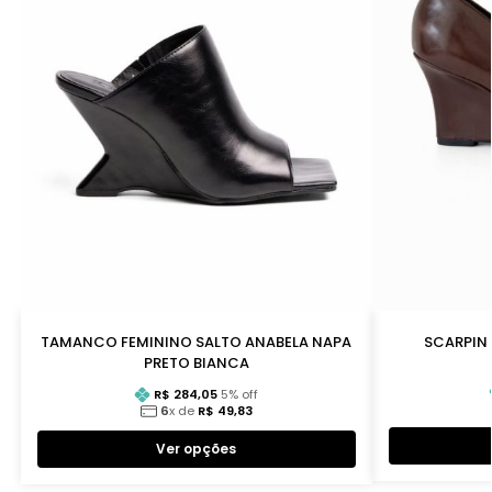
TAMANCO FEMININO SALTO ANABELA NAPA
SCARPIN 
PRETO BIANCA
R$
284,05
5
% off
6
x de
R$
49,83
Ver opções