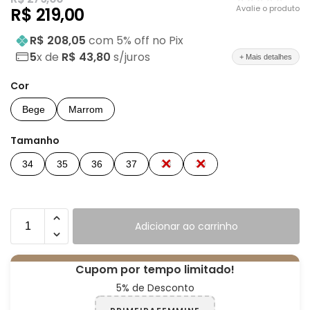
Avalie o produto
R$
219,00
R$ 208,05
com
5
% off no Pix
5
x de
R$ 43,80
s/juros
+ Mais detalhes
Cor
Bege
Marrom
Tamanho
34
35
36
37
38
39
Adicionar ao carrinho
Cupom por tempo limitado!
5% de Desconto