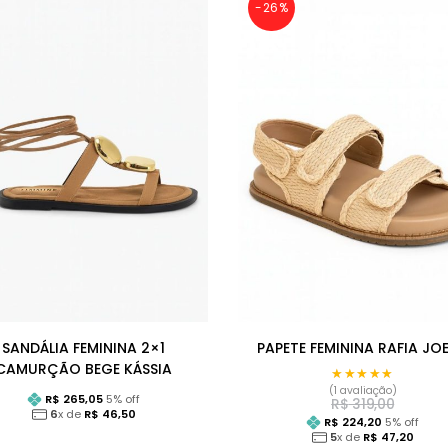
-26%
SANDÁLIA FEMININA 2×1
PAPETE FEMININA RAFIA JOE
CAMURÇÃO BEGE KÁSSIA
★★★★★
★★★★★
(1 avaliação)
R$
265,05
5
% off
R$
319,00
6
x de
R$
46,50
R$
224,20
5
% off
5
x de
R$
47,20