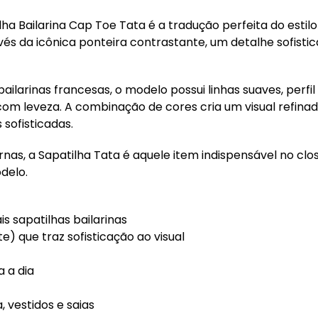
lha Bailarina Cap Toe Tata é a tradução perfeita do estil
vés da icônica ponteira contrastante, um detalhe sofist
bailarinas francesas, o modelo possui linhas suaves, per
m leveza. A combinação de cores cria um visual refinado 
sofisticadas.
as, a Sapatilha Tata é aquele item indispensável no clos
delo.
is sapatilhas bailarinas
) que traz sofisticação ao visual
a a dia
, vestidos e saias