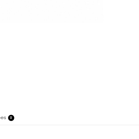
ões
0