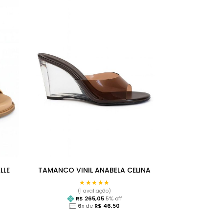
LLE
TAMANCO VINIL ANABELA CELINA
★★★★★
★★★★★
(1 avaliação)
R$
265,05
5
% off
6
x de
R$
46,50