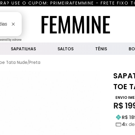
RA? USE O CUPOM: PRIMEIRAFEMMINE - FRETE FIXO T
uisar
SAPATILHAS
SALTOS
TÊNIS
BO
Toe Tata Nude/Preta
SAPAT
TOE 
ENVIO IM
R$
19
R$ 18
4
x d