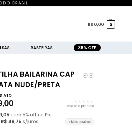
ODO BRASIL
R$
0,00
0
LSAS
RASTEIRAS
36% OFF
ILHA BAILARINA CAP
TATA NUDE/PRETA
EDIATO
9,00
★★★★★
Avalie o produto
9,05
com
5
% off no Pix
e
R$ 49,75
s/juros
+ Mais detalhes