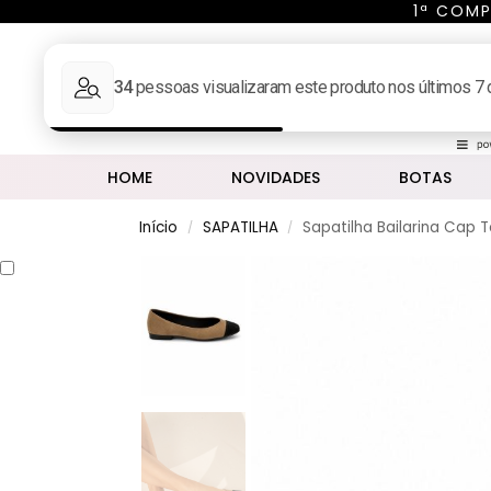
1ª COMP
Pesq
MINHA CONTA
HOME
NOVIDADES
BOTAS
Início
SAPATILHA
Sapatilha Bailarina Cap 
/
/