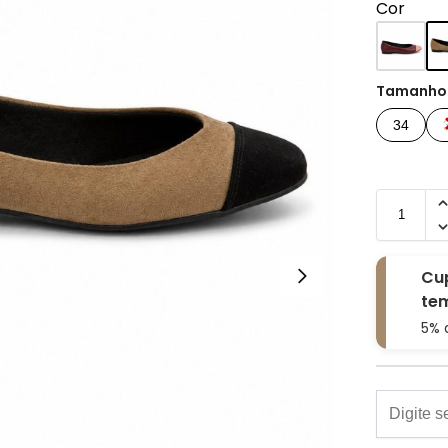
Cor
Tamanho
34
Cu
tem
5% 