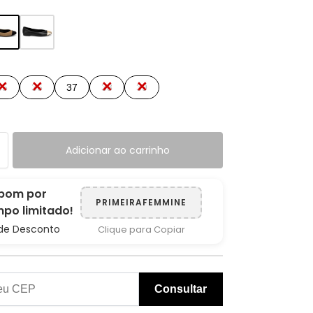
35
36
37
38
39
Adicionar ao carrinho
pom por
PRIMEIRAFEMMINE
po limitado!
de Desconto
Clique para Copiar
Consultar