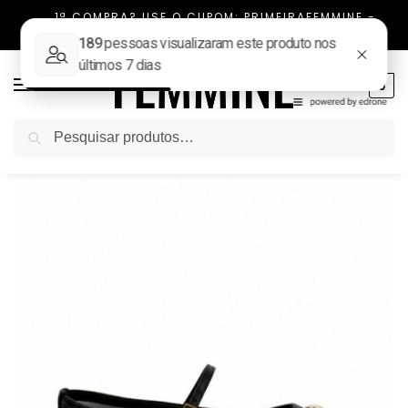
1ª COMPRA? USE O CUPOM: PRIMEIRAFEMMINE -
FRETE FIXO TODO BRASIL
0
Pesquisar
Início
NOVIDADES
Sapatilha Feminina Bico Retangular Aplicações Tela Emily Preta
/
/