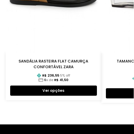
SANDÁLIA RASTEIRA FLAT CAMURÇA
TAMANCO
CONFORTÁVEL ZARA
R$
236,55
5
% off
6
x de
R$
41,50
Ver opções