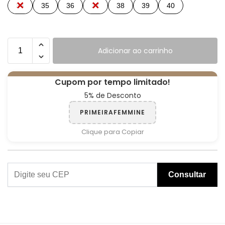
34
35
36
37
38
39
40
Adicionar ao carrinho
Cupom por tempo limitado!
5% de Desconto
PRIMEIRAFEMMINE
Clique para Copiar
Consultar