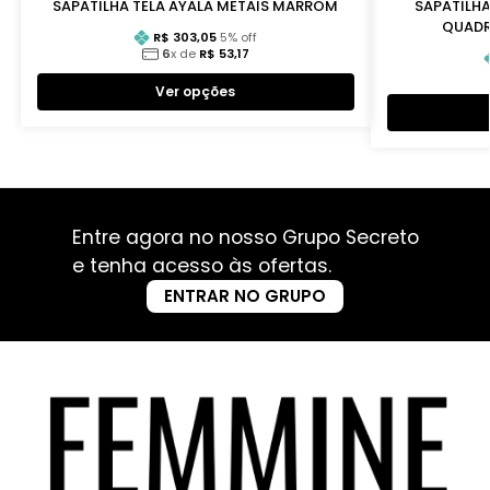
SAPATILHA TELA AYALA METAIS MARROM
SAPATILH
QUADR
R$
303,05
5
% off
6
x de
R$
53,17
Ver opções
Entre agora no nosso Grupo Secreto
e tenha acesso às ofertas.
ENTRAR NO GRUPO