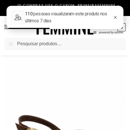
1ª COMPRA? USE O CUPOM: PRIMEIRAFEMMINE -
FRETE FIXO TODO BRASIL
0
Pesquisar
Início
SAPATILHA
Sapatilha Feminina Slingback Ponta Fina Uana
/
/