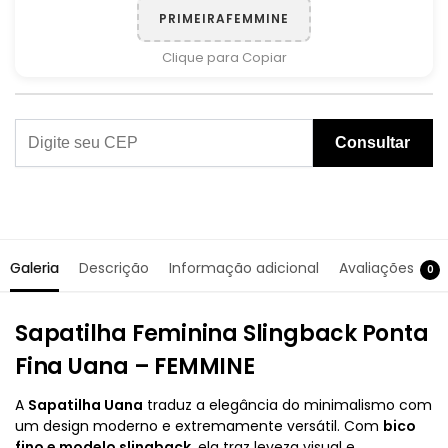
PRIMEIRAFEMMINE
Clique para Copiar
Consultar
Galeria
Descrição
Informação adicional
Avaliações
0
Sapatilha Feminina Slingback Ponta
Fina Uana – FEMMINE
A
Sapatilha Uana
traduz a elegância do minimalismo com
um design moderno e extremamente versátil. Com
bico
fino e modelo slingback
, ela traz leveza visual e