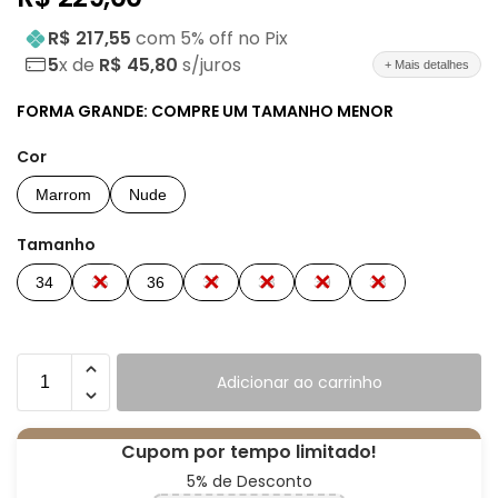
R$ 217,55
com
5
% off no Pix
5
x de
R$ 45,80
s/juros
+ Mais detalhes
FORMA GRANDE: COMPRE UM TAMANHO MENOR
Cor
Marrom
Nude
Tamanho
34
35
36
37
38
39
33
Adicionar ao carrinho
Cupom por tempo limitado!
5% de Desconto