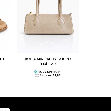
LLE
BOLSA MINI HAILEY COURO
LEGÍTIMO
R$
398,05
5
% off
6
x de
R$
69,83