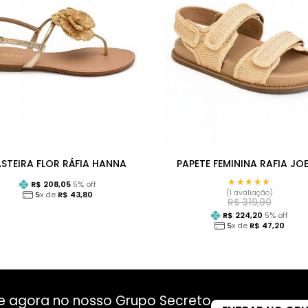
STEIRA FLOR RÁFIA HANNA
PAPETE FEMININA RAFIA JOE
★★★★★
★★★★★
R$
208,05
5
% off
(1 avaliação)
5
x de
R$
43,80
R$
319,00
R$
224,20
5
% off
5
x de
R$
47,20
re agora no nosso Grupo Secreto