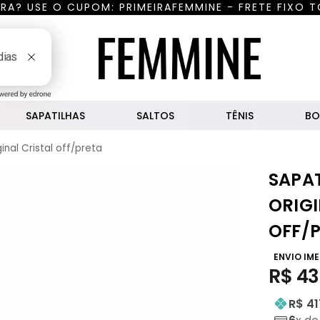
RA? USE O CUPOM: PRIMEIRAFEMMINE - FRETE FIXO T
uisar
SAPATILHAS
SALTOS
TÊNIS
BO
inal Cristal off/preta
SAPA
ORIGI
OFF/
ENVIO IM
R$
43
R$ 41