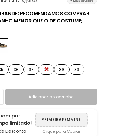
e
R$ 73,17
s/juros
+ Mais detalhes
GRANDE: RECOMENDAMOS COMPRAR
NHO MENOR QUE O DE COSTUME;
35
36
37
38
39
33
Adicionar ao carrinho
pom por
PRIMEIRAFEMMINE
po limitado!
de Desconto
Clique para Copiar