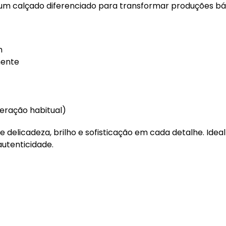
m calçado diferenciado para transformar produções bá
m
mente
ração habitual)
 delicadeza, brilho e sofisticação em cada detalhe. Ide
utenticidade.