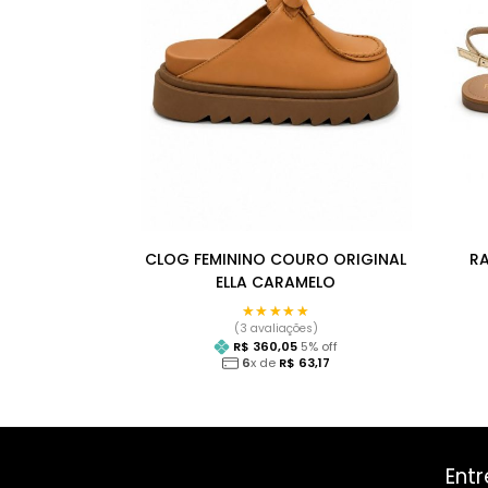
CLOG FEMININO COURO ORIGINAL
RA
ELLA CARAMELO
★★★★★
★★★★★
(3 avaliações)
R$
360,05
5
% off
6
x de
R$
63,17
Ent