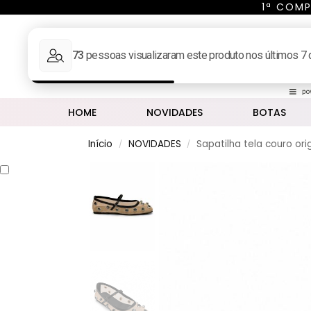
1ª COMP
Pesq
MINHA CONTA
HOME
NOVIDADES
BOTAS
Início
NOVIDADES
Sapatilha tela couro orig
/
/