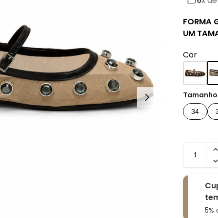
6
x d
FORMA 
UM TAMA
Cor
Tamanho
34
Cu
tem
5% 