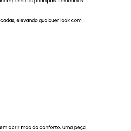
e acompanha as principais tendências
sticadas, elevando qualquer look com
 sem abrir mão do conforto. Uma peça