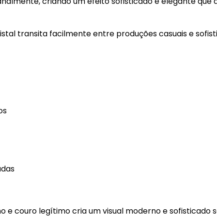
esanalmente, criando um efeito sofisticado e elegante qu
ristal transita facilmente entre produções casuais e sofi
os
adas
o e couro legítimo cria um visual moderno e sofisticado