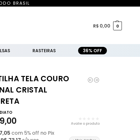
ODO BRASIL
R$
0,00
0
LSAS
RASTEIRAS
36% OFF
TILHA TELA COURO
NAL CRISTAL
PRETA
EDIATO
9,00
★★★★★
Avalie o produto
7,05
com
5
% off no Pix