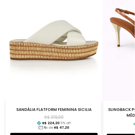
SANDÁLIA FLATFORM FEMININA SICILIA
SLINGBACK P
MÉD
R$
319,00
R$
224,20
5
% off
5
x de
R$
47,20