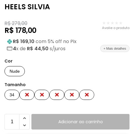
HEELS SILVIA
R$
279,00
★★★★★
Avalie o produto
R$
178,00
R$ 169,10
com
5
% off no Pix
4
x de
R$ 44,50
s/juros
+ Mais detalhes
Cor
Nude
Tamanho
34
35
36
37
38
39
Adicionar ao carrinho