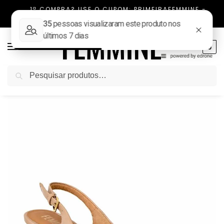
1ª COMPRA? USE O CUPOM: PRIMEIRAFEMMINE -
FRETE FIXO TODO BRASIL
0
Pesquisar
Início
SALTO
Scarpin Couro Salto Kitten Heels Silvia
/
/