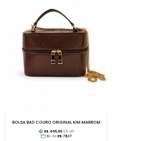
BOLSA BAÚ COURO ORIGINAL KIM MARROM
R$
445,55
5
% off
6
x de
R$
78,17