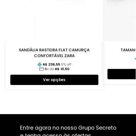
SANDÁLIA RASTEIRA FLAT CAMURÇA
TAMANC
CONFORTÁVEL ZARA
R$
236,55
5
% off
6
x de
R$
41,50
Ver opções
Entre agora no nosso Grupo Secreto
e tenha acesso às ofertas.