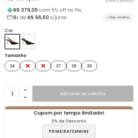
Avalie o produto
R$ 379,05
com
5
% off no Pix
6
x de
R$ 66,50
s/juros
+ Mais detalhes
Cor
Tamanho
34
35
36
37
38
39
Adicionar ao carrinho
Cupom por tempo limitado!
5% de Desconto
PRIMEIRAFEMMINE