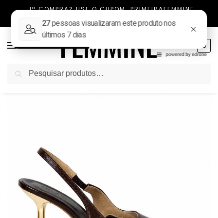
1ª COMPRA? USE O CUPOM: PRIMEIRAFEMMINE -
FRETE FIXO TODO BRASIL
0
Pesquisar
Início
NOVIDADES
Scarpin Slingback Couro Original Kim Marrom
/
/