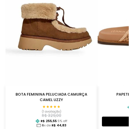
BOTA FEMININA PELUCIADA CAMURÇA
PAPETE
CAMEL UZZY
★★★★★
★★★★★
(1 avaliação)
R$
329,00
R$
255,55
5
% off
6
x de
R$
44,83