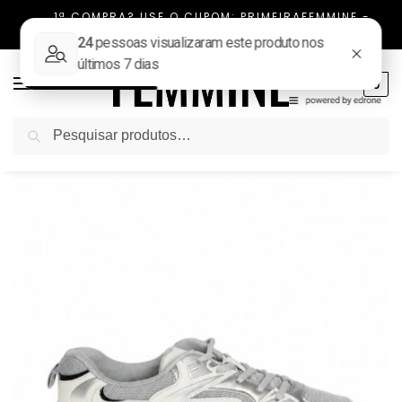
1ª COMPRA? USE O CUPOM: PRIMEIRAFEMMINE -
FRETE FIXO TODO BRASIL
0
Pesquisar
Início
NOVIDADES
TÊNIS CASUAL BALANCE BRANCO
/
/